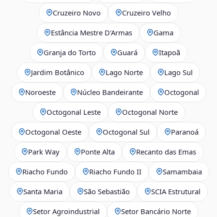
Cruzeiro Novo
Cruzeiro Velho
Estância Mestre D'Armas
Gama
Granja do Torto
Guará
Itapoã
Jardim Botânico
Lago Norte
Lago Sul
Noroeste
Núcleo Bandeirante
Octogonal
Octogonal Leste
Octogonal Norte
Octogonal Oeste
Octogonal Sul
Paranoá
Park Way
Ponte Alta
Recanto das Emas
Riacho Fundo
Riacho Fundo II
Samambaia
Santa Maria
São Sebastião
SCIA Estrutural
Setor Agroindustrial
Setor Bancário Norte