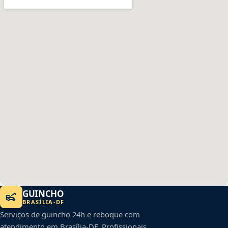
GUINCHO
BRASÍLIA
-
DF
Serviços de guincho 24h e reboque com
atendimento em
Brasília
-
DF
. Profissionais