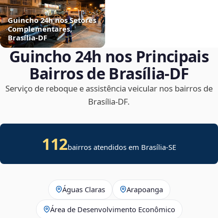
Guincho 24h nos Setores
Complementares,
Brasília‑DF
Guincho 24h nos Principais
Bairros de Brasília‑DF
Serviço de reboque e assistência veicular nos bairros de
Brasília‑DF.
112
bairros atendidos em
Brasília
-
SE
Águas Claras
Arapoanga
Área de Desenvolvimento Econômico