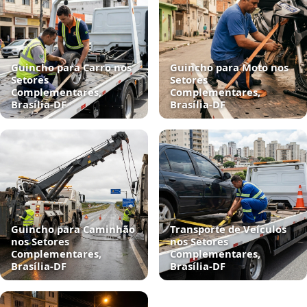
Guincho para Carro nos
Guincho para Moto nos
Setores
Setores
Complementares,
Complementares,
Brasília‑DF
Brasília‑DF
Guincho para Caminhão
Transporte de Veículos
nos Setores
nos Setores
Complementares,
Complementares,
Brasília‑DF
Brasília‑DF