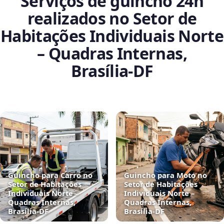
Serviços de guincho 24h
realizados no Setor de
Habitações Individuais Norte
– Quadras Internas,
Brasília‑DF
Guincho para Carro no
Guincho para Moto no
Setor de Habitações
Setor de Habitações
Individuais Norte –
Individuais Norte –
Quadras Internas,
Quadras Internas,
Brasília‑DF
Brasília‑DF