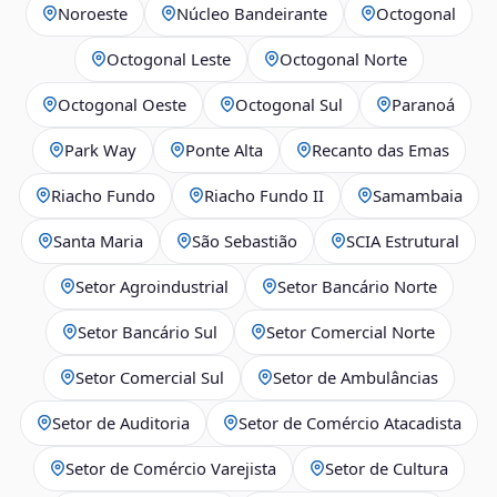
Noroeste
Núcleo Bandeirante
Octogonal
Octogonal Leste
Octogonal Norte
Octogonal Oeste
Octogonal Sul
Paranoá
Park Way
Ponte Alta
Recanto das Emas
Riacho Fundo
Riacho Fundo II
Samambaia
Santa Maria
São Sebastião
SCIA Estrutural
Setor Agroindustrial
Setor Bancário Norte
Setor Bancário Sul
Setor Comercial Norte
Setor Comercial Sul
Setor de Ambulâncias
Setor de Auditoria
Setor de Comércio Atacadista
Setor de Comércio Varejista
Setor de Cultura