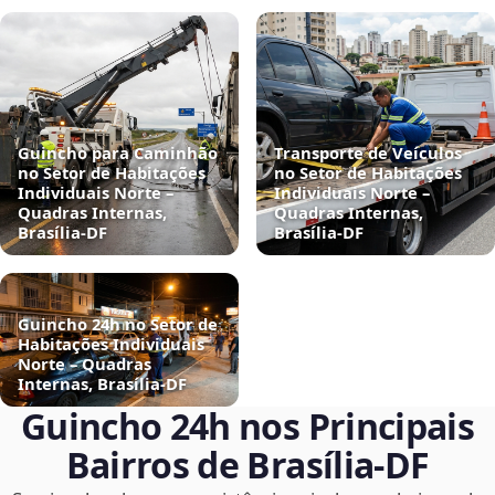
Guincho para Caminhão
Transporte de Veículos
no Setor de Habitações
no Setor de Habitações
Individuais Norte –
Individuais Norte –
Quadras Internas,
Quadras Internas,
Brasília‑DF
Brasília‑DF
Guincho 24h no Setor de
Habitações Individuais
Norte – Quadras
Internas, Brasília‑DF
Guincho 24h nos Principais
Bairros de Brasília‑DF