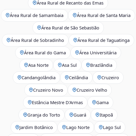
Área Rural de Recanto das Emas
Área Rural de Samambaia
Área Rural de Santa Maria
Área Rural de São Sebastião
Área Rural de Sobradinho
Área Rural de Taguatinga
Área Rural do Gama
Área Universitária
Asa Norte
Asa Sul
Brazlândia
Candangolândia
Ceilândia
Cruzeiro
Cruzeiro Novo
Cruzeiro Velho
Estância Mestre D'Armas
Gama
Granja do Torto
Guará
Itapoã
Jardim Botânico
Lago Norte
Lago Sul