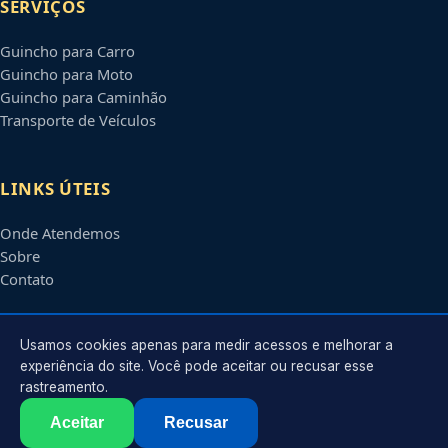
SERVIÇOS
Guincho para Carro
Guincho para Moto
Guincho para Caminhão
Transporte de Veículos
LINKS ÚTEIS
Onde Atendemos
Sobre
Contato
CONTATO
Usamos cookies apenas para medir acessos e melhorar a
experiência do site. Você pode aceitar ou recusar esse
rastreamento.
Atendimento em
Brasília
-
DF
e regiões parceiras
contato@guinchosbrasiliadf.com.br
Aceitar
Recusar
©
2026
Guincho em
Brasília
-
DF
. Todos os direitos reservados.