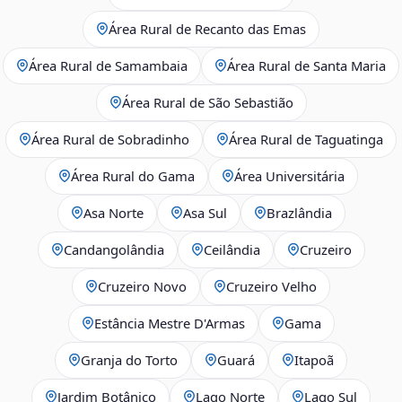
Área Rural de Recanto das Emas
Área Rural de Samambaia
Área Rural de Santa Maria
Área Rural de São Sebastião
Área Rural de Sobradinho
Área Rural de Taguatinga
Área Rural do Gama
Área Universitária
Asa Norte
Asa Sul
Brazlândia
Candangolândia
Ceilândia
Cruzeiro
Cruzeiro Novo
Cruzeiro Velho
Estância Mestre D'Armas
Gama
Granja do Torto
Guará
Itapoã
Jardim Botânico
Lago Norte
Lago Sul