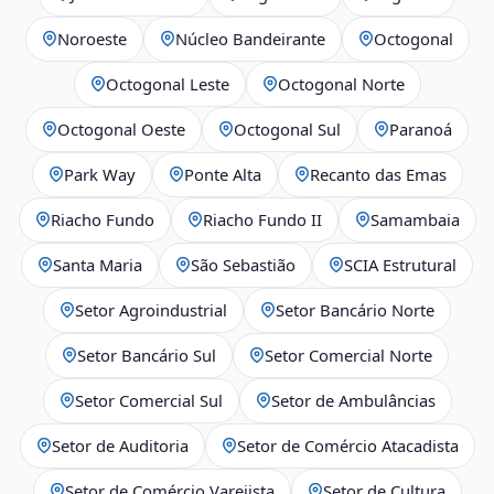
Noroeste
Núcleo Bandeirante
Octogonal
Octogonal Leste
Octogonal Norte
Octogonal Oeste
Octogonal Sul
Paranoá
Park Way
Ponte Alta
Recanto das Emas
Riacho Fundo
Riacho Fundo II
Samambaia
Santa Maria
São Sebastião
SCIA Estrutural
Setor Agroindustrial
Setor Bancário Norte
Setor Bancário Sul
Setor Comercial Norte
Setor Comercial Sul
Setor de Ambulâncias
Setor de Auditoria
Setor de Comércio Atacadista
Setor de Comércio Varejista
Setor de Cultura