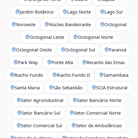
Jardim Botânico
Lago Norte
Lago Sul
Noroeste
Núcleo Bandeirante
Octogonal
Octogonal Leste
Octogonal Norte
Octogonal Oeste
Octogonal Sul
Paranoá
Park Way
Ponte Alta
Recanto das Emas
Riacho Fundo
Riacho Fundo II
Samambaia
Santa Maria
São Sebastião
SCIA Estrutural
Setor Agroindustrial
Setor Bancário Norte
Setor Bancário Sul
Setor Comercial Norte
Setor Comercial Sul
Setor de Ambulâncias
Setor de Auditoria
Setor de Comércio Atacadista