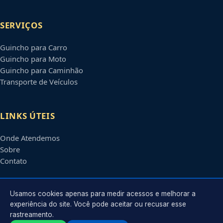
SERVIÇOS
Guincho para Carro
Guincho para Moto
Guincho para Caminhão
Transporte de Veículos
LINKS ÚTEIS
Onde Atendemos
Sobre
Contato
CONTATO
Usamos cookies apenas para medir acessos e melhorar a
experiência do site. Você pode aceitar ou recusar esse
rastreamento.
Atendimento em
Brasília
-
DF
e regiões parceiras