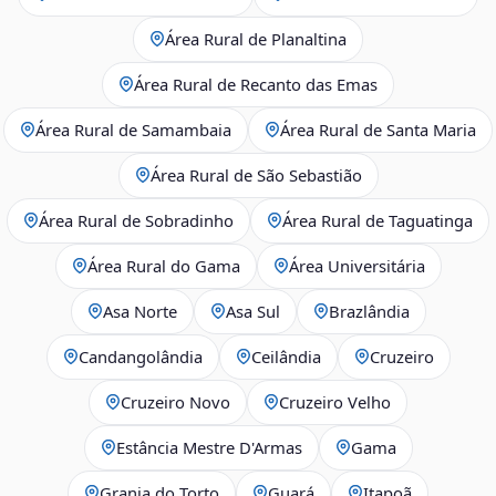
Área Rural de Planaltina
Área Rural de Recanto das Emas
Área Rural de Samambaia
Área Rural de Santa Maria
Área Rural de São Sebastião
Área Rural de Sobradinho
Área Rural de Taguatinga
Área Rural do Gama
Área Universitária
Asa Norte
Asa Sul
Brazlândia
Candangolândia
Ceilândia
Cruzeiro
Cruzeiro Novo
Cruzeiro Velho
Estância Mestre D'Armas
Gama
Granja do Torto
Guará
Itapoã