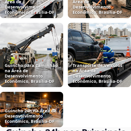
Área de
Área de
Desenvolvimento
Desenvolvimento
Econômico, Brasília‑DF
Econômico, Brasília‑DF
Guincho para Caminhão
Transporte de Veículos
na Área de
na Área de
Desenvolvimento
Desenvolvimento
Econômico, Brasília‑DF
Econômico, Brasília‑DF
Guincho 24h na Área de
Desenvolvimento
Econômico, Brasília‑DF