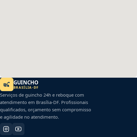
GUINCHO
BRASÍLIA
-
DF
Serviços de guincho 24h e reboque com
atendimento em
Brasília
-
DF
. Profissionais
qualificados, orçamento sem compromisso
e agilidade no atendimento.