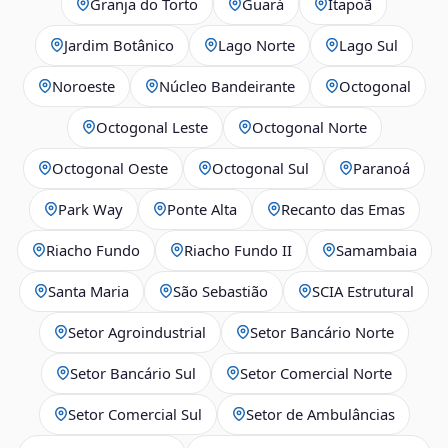
Granja do Torto
Guará
Itapoã
Jardim Botânico
Lago Norte
Lago Sul
Noroeste
Núcleo Bandeirante
Octogonal
Octogonal Leste
Octogonal Norte
Octogonal Oeste
Octogonal Sul
Paranoá
Park Way
Ponte Alta
Recanto das Emas
Riacho Fundo
Riacho Fundo II
Samambaia
Santa Maria
São Sebastião
SCIA Estrutural
Setor Agroindustrial
Setor Bancário Norte
Setor Bancário Sul
Setor Comercial Norte
Setor Comercial Sul
Setor de Ambulâncias