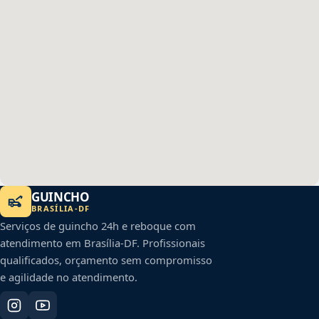
GUINCHO
BRASÍLIA
-
DF
Serviços de guincho 24h e reboque com
atendimento em
Brasília
-
DF
. Profissionais
qualificados, orçamento sem compromisso
e agilidade no atendimento.