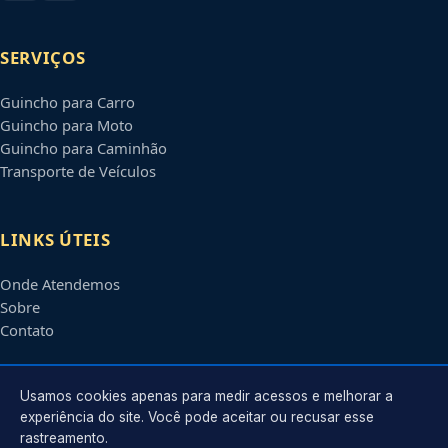
SERVIÇOS
Guincho para Carro
Guincho para Moto
Guincho para Caminhão
Transporte de Veículos
LINKS ÚTEIS
Onde Atendemos
Sobre
Contato
CONTATO
Usamos cookies apenas para medir acessos e melhorar a
experiência do site. Você pode aceitar ou recusar esse
rastreamento.
Atendimento em
Brasília
-
DF
e regiões parceiras