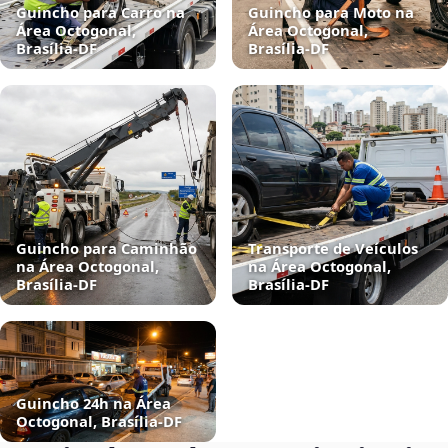
Guincho para Carro na
Guincho para Moto na
Área Octogonal,
Área Octogonal,
Brasília‑DF
Brasília‑DF
Guincho para Caminhão
Transporte de Veículos
na Área Octogonal,
na Área Octogonal,
Brasília‑DF
Brasília‑DF
Guincho 24h na Área
Octogonal, Brasília‑DF