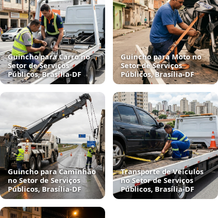
Guincho para Carro no
Guincho para Moto no
Setor de Serviços
Setor de Serviços
Públicos, Brasília‑DF
Públicos, Brasília‑DF
Guincho para Caminhão
Transporte de Veículos
no Setor de Serviços
no Setor de Serviços
Públicos, Brasília‑DF
Públicos, Brasília‑DF