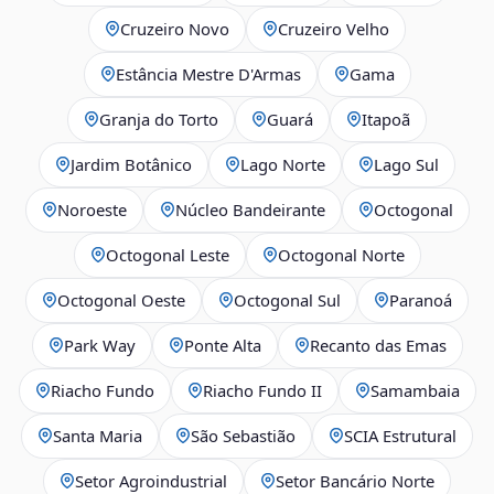
Cruzeiro Novo
Cruzeiro Velho
Estância Mestre D'Armas
Gama
Granja do Torto
Guará
Itapoã
Jardim Botânico
Lago Norte
Lago Sul
Noroeste
Núcleo Bandeirante
Octogonal
Octogonal Leste
Octogonal Norte
Octogonal Oeste
Octogonal Sul
Paranoá
Park Way
Ponte Alta
Recanto das Emas
Riacho Fundo
Riacho Fundo II
Samambaia
Santa Maria
São Sebastião
SCIA Estrutural
Setor Agroindustrial
Setor Bancário Norte