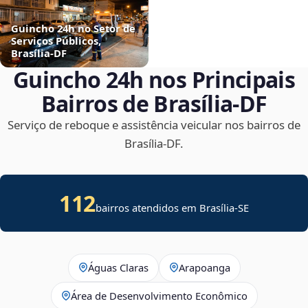
Guincho 24h no Setor de
Serviços Públicos,
Brasília‑DF
Guincho 24h nos Principais
Bairros de Brasília‑DF
Serviço de reboque e assistência veicular nos bairros de
Brasília‑DF.
112
bairros atendidos em
Brasília
-
SE
Águas Claras
Arapoanga
Área de Desenvolvimento Econômico