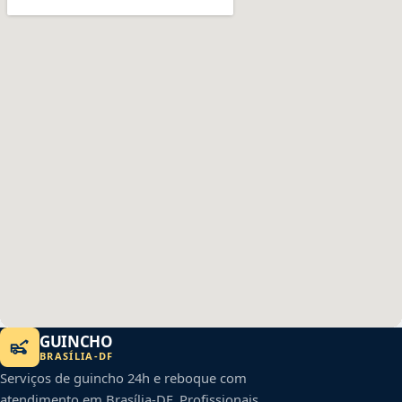
GUINCHO
BRASÍLIA
-
DF
Serviços de guincho 24h e reboque com
atendimento em
Brasília
-
DF
. Profissionais