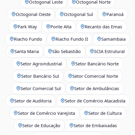
Octogonal Leste
Octogonal Norte
Octogonal Oeste
Octogonal Sul
Paranoá
Park Way
Ponte Alta
Recanto das Emas
Riacho Fundo
Riacho Fundo II
Samambaia
Santa Maria
São Sebastião
SCIA Estrutural
Setor Agroindustrial
Setor Bancário Norte
Setor Bancário Sul
Setor Comercial Norte
Setor Comercial Sul
Setor de Ambulâncias
Setor de Auditoria
Setor de Comércio Atacadista
Setor de Comércio Varejista
Setor de Cultura
Setor de Educação
Setor de Embaixadas