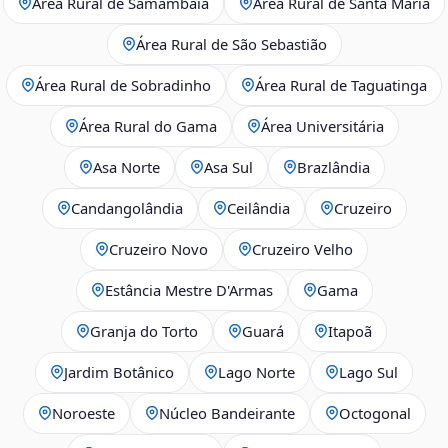
Área Rural de Samambaia
Área Rural de Santa Maria
Área Rural de São Sebastião
Área Rural de Sobradinho
Área Rural de Taguatinga
Área Rural do Gama
Área Universitária
Asa Norte
Asa Sul
Brazlândia
Candangolândia
Ceilândia
Cruzeiro
Cruzeiro Novo
Cruzeiro Velho
Estância Mestre D'Armas
Gama
Granja do Torto
Guará
Itapoã
Jardim Botânico
Lago Norte
Lago Sul
Noroeste
Núcleo Bandeirante
Octogonal