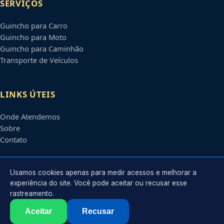
SERVIÇOS
Guincho para Carro
Guincho para Moto
Guincho para Caminhão
Transporte de Veículos
LINKS ÚTEIS
Onde Atendemos
Sobre
Contato
CONTATO
Usamos cookies apenas para medir acessos e melhorar a
experiência do site. Você pode aceitar ou recusar esse
rastreamento.
Atendimento em
Brasília
-
DF
e regiões parceiras
contato@guinchosbrasiliadf.com.br
Aceitar
Recusar
©
2026
Guincho em
Brasília
-
DF
. Todos os direitos reservados.