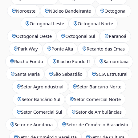
Noroeste
Núcleo Bandeirante
Octogonal
Octogonal Leste
Octogonal Norte
Octogonal Oeste
Octogonal Sul
Paranoá
Park Way
Ponte Alta
Recanto das Emas
Riacho Fundo
Riacho Fundo II
Samambaia
Santa Maria
São Sebastião
SCIA Estrutural
Setor Agroindustrial
Setor Bancário Norte
Setor Bancário Sul
Setor Comercial Norte
Setor Comercial Sul
Setor de Ambulâncias
Setor de Auditoria
Setor de Comércio Atacadista
Setor de Comércio Varejista
Setor de Cultura