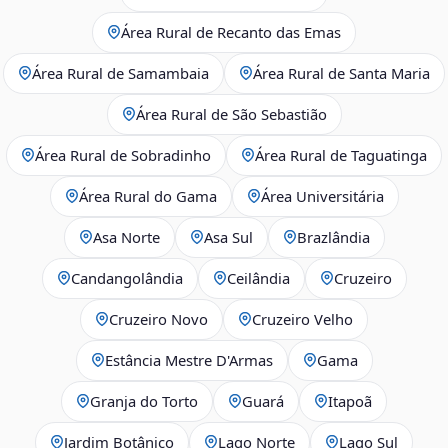
Área Rural de Recanto das Emas
Área Rural de Samambaia
Área Rural de Santa Maria
Área Rural de São Sebastião
Área Rural de Sobradinho
Área Rural de Taguatinga
Área Rural do Gama
Área Universitária
Asa Norte
Asa Sul
Brazlândia
Candangolândia
Ceilândia
Cruzeiro
Cruzeiro Novo
Cruzeiro Velho
Estância Mestre D'Armas
Gama
Granja do Torto
Guará
Itapoã
Jardim Botânico
Lago Norte
Lago Sul