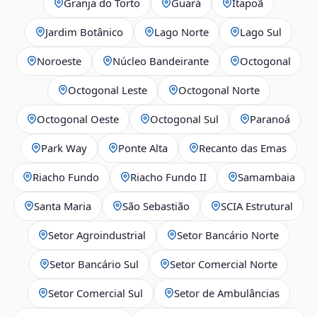
Granja do Torto
Guará
Itapoã
Jardim Botânico
Lago Norte
Lago Sul
Noroeste
Núcleo Bandeirante
Octogonal
Octogonal Leste
Octogonal Norte
Octogonal Oeste
Octogonal Sul
Paranoá
Park Way
Ponte Alta
Recanto das Emas
Riacho Fundo
Riacho Fundo II
Samambaia
Santa Maria
São Sebastião
SCIA Estrutural
Setor Agroindustrial
Setor Bancário Norte
Setor Bancário Sul
Setor Comercial Norte
Setor Comercial Sul
Setor de Ambulâncias