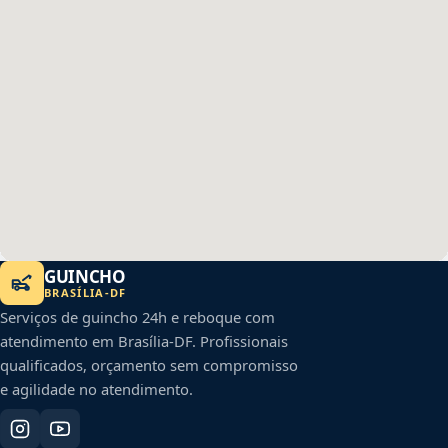
GUINCHO
BRASÍLIA
-
DF
Serviços de guincho 24h e reboque com
atendimento em
Brasília
-
DF
. Profissionais
qualificados, orçamento sem compromisso
e agilidade no atendimento.