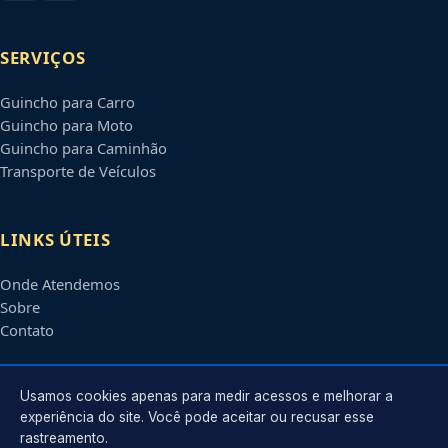
SERVIÇOS
Guincho para Carro
Guincho para Moto
Guincho para Caminhão
Transporte de Veículos
LINKS ÚTEIS
Onde Atendemos
Sobre
Contato
CONTATO
Usamos cookies apenas para medir acessos e melhorar a
experiência do site. Você pode aceitar ou recusar esse
rastreamento.
Atendimento em
Brasília
-
DF
e regiões parceiras