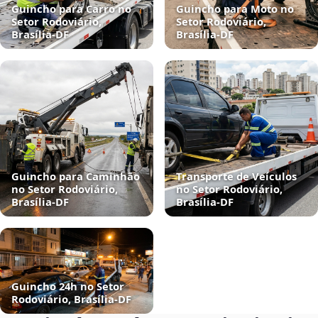
Guincho para Carro no
Guincho para Moto no
Setor Rodoviário,
Setor Rodoviário,
Brasília‑DF
Brasília‑DF
Guincho para Caminhão
Transporte de Veículos
no Setor Rodoviário,
no Setor Rodoviário,
Brasília‑DF
Brasília‑DF
Guincho 24h no Setor
Rodoviário, Brasília‑DF