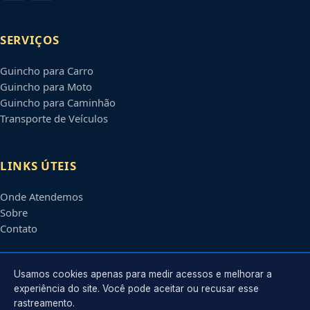
SERVIÇOS
Guincho para Carro
Guincho para Moto
Guincho para Caminhão
Transporte de Veículos
LINKS ÚTEIS
Onde Atendemos
Sobre
Contato
CONTATO
Usamos cookies apenas para medir acessos e melhorar a
experiência do site. Você pode aceitar ou recusar esse
rastreamento.
Atendimento em
Brasília
-
DF
e regiões parceiras