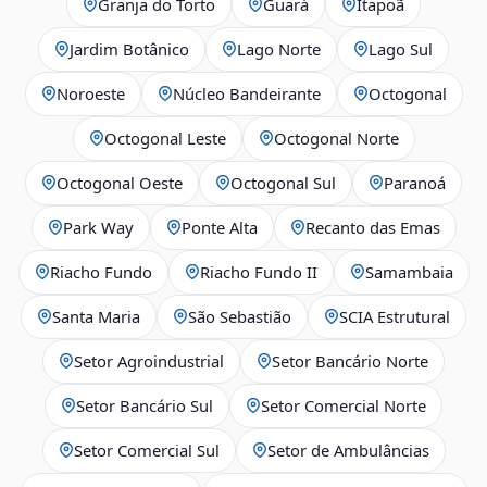
Granja do Torto
Guará
Itapoã
Jardim Botânico
Lago Norte
Lago Sul
Noroeste
Núcleo Bandeirante
Octogonal
Octogonal Leste
Octogonal Norte
Octogonal Oeste
Octogonal Sul
Paranoá
Park Way
Ponte Alta
Recanto das Emas
Riacho Fundo
Riacho Fundo II
Samambaia
Santa Maria
São Sebastião
SCIA Estrutural
Setor Agroindustrial
Setor Bancário Norte
Setor Bancário Sul
Setor Comercial Norte
Setor Comercial Sul
Setor de Ambulâncias