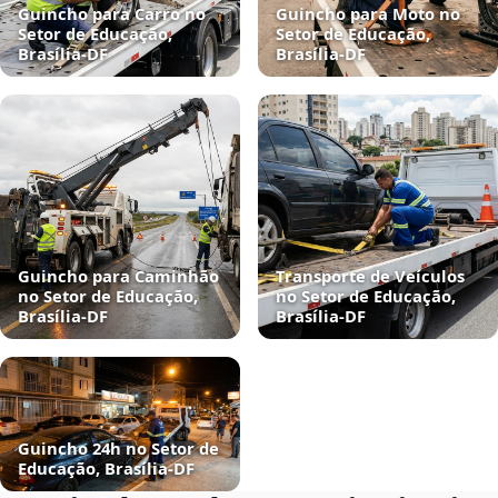
Guincho para Carro no
Guincho para Moto no
Setor de Educação,
Setor de Educação,
Brasília‑DF
Brasília‑DF
Guincho para Caminhão
Transporte de Veículos
no Setor de Educação,
no Setor de Educação,
Brasília‑DF
Brasília‑DF
Guincho 24h no Setor de
Educação, Brasília‑DF