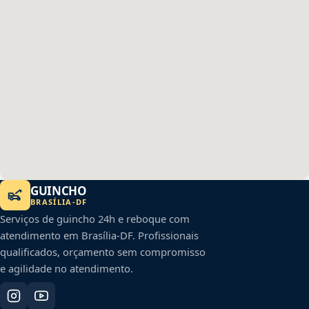
GUINCHO
BRASÍLIA
-
DF
Serviços de guincho 24h e reboque com
atendimento em
Brasília
-
DF
. Profissionais
qualificados, orçamento sem compromisso
e agilidade no atendimento.