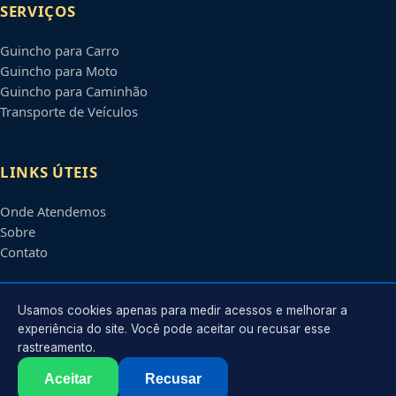
SERVIÇOS
Guincho para Carro
Guincho para Moto
Guincho para Caminhão
Transporte de Veículos
LINKS ÚTEIS
Onde Atendemos
Sobre
Contato
CONTATO
Usamos cookies apenas para medir acessos e melhorar a
experiência do site. Você pode aceitar ou recusar esse
rastreamento.
Atendimento em
Brasília
-
DF
e regiões parceiras
contato@guinchosbrasiliadf.com.br
Aceitar
Recusar
©
2026
Guincho em
Brasília
-
DF
. Todos os direitos reservados.