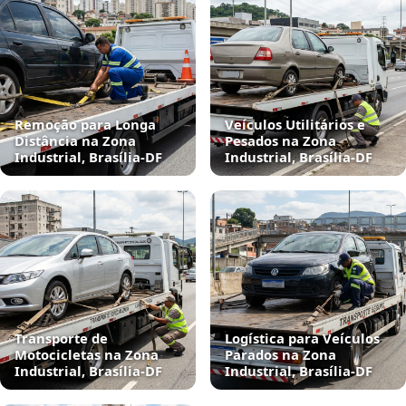
Remoção para Longa
Veículos Utilitários e
Distância na Zona
Pesados na Zona
Industrial, Brasília‑DF
Industrial, Brasília‑DF
Transporte de
Logística para Veículos
Motocicletas na Zona
Parados na Zona
Industrial, Brasília‑DF
Industrial, Brasília‑DF