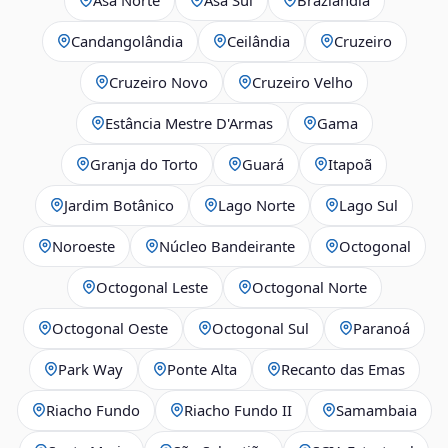
Candangolândia
Ceilândia
Cruzeiro
Cruzeiro Novo
Cruzeiro Velho
Estância Mestre D'Armas
Gama
Granja do Torto
Guará
Itapoã
Jardim Botânico
Lago Norte
Lago Sul
Noroeste
Núcleo Bandeirante
Octogonal
Octogonal Leste
Octogonal Norte
Octogonal Oeste
Octogonal Sul
Paranoá
Park Way
Ponte Alta
Recanto das Emas
Riacho Fundo
Riacho Fundo II
Samambaia