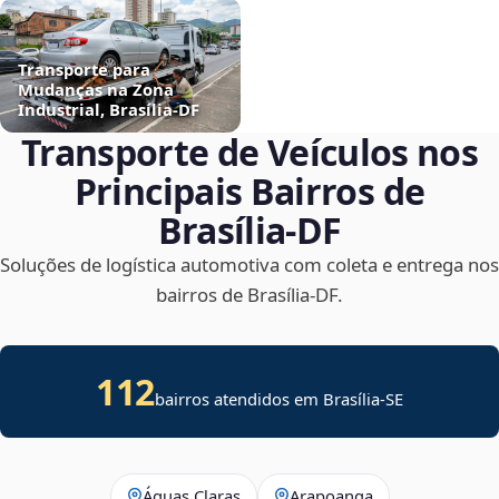
Transporte para
Mudanças na Zona
Industrial, Brasília‑DF
Transporte de Veículos nos
Principais Bairros de
Brasília‑DF
Soluções de logística automotiva com coleta e entrega nos
bairros de Brasília‑DF.
112
bairros atendidos em
Brasília
-
SE
Águas Claras
Arapoanga