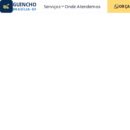
GUINCHO
Serviços
Onde Atendemos
ORÇ
BRASÍLIA
-
DF