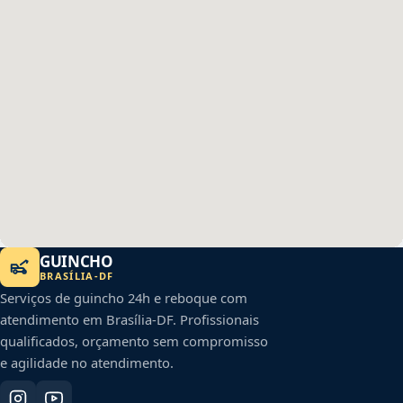
GUINCHO
BRASÍLIA
-
DF
Serviços de guincho 24h e reboque com
atendimento em
Brasília
-
DF
. Profissionais
qualificados, orçamento sem compromisso
e agilidade no atendimento.