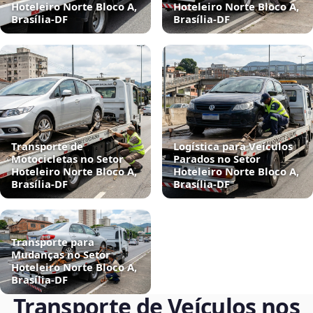
Hoteleiro Norte Bloco A,
Hoteleiro Norte Bloco A,
Brasília‑DF
Brasília‑DF
Transporte de
Logística para Veículos
Motocicletas no Setor
Parados no Setor
Hoteleiro Norte Bloco A,
Hoteleiro Norte Bloco A,
Brasília‑DF
Brasília‑DF
Transporte para
Mudanças no Setor
Hoteleiro Norte Bloco A,
Brasília‑DF
Transporte de Veículos nos