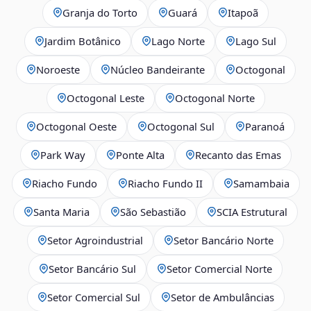
Granja do Torto
Guará
Itapoã
Jardim Botânico
Lago Norte
Lago Sul
Noroeste
Núcleo Bandeirante
Octogonal
Octogonal Leste
Octogonal Norte
Octogonal Oeste
Octogonal Sul
Paranoá
Park Way
Ponte Alta
Recanto das Emas
Riacho Fundo
Riacho Fundo II
Samambaia
Santa Maria
São Sebastião
SCIA Estrutural
Setor Agroindustrial
Setor Bancário Norte
Setor Bancário Sul
Setor Comercial Norte
Setor Comercial Sul
Setor de Ambulâncias