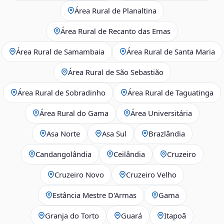
Área Rural de Planaltina
Área Rural de Recanto das Emas
Área Rural de Samambaia
Área Rural de Santa Maria
Área Rural de São Sebastião
Área Rural de Sobradinho
Área Rural de Taguatinga
Área Rural do Gama
Área Universitária
Asa Norte
Asa Sul
Brazlândia
Candangolândia
Ceilândia
Cruzeiro
Cruzeiro Novo
Cruzeiro Velho
Estância Mestre D'Armas
Gama
Granja do Torto
Guará
Itapoã