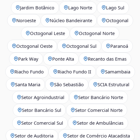
Jardim Botânico
Lago Norte
Lago Sul
Noroeste
Núcleo Bandeirante
Octogonal
Octogonal Leste
Octogonal Norte
Octogonal Oeste
Octogonal Sul
Paranoá
Park Way
Ponte Alta
Recanto das Emas
Riacho Fundo
Riacho Fundo II
Samambaia
Santa Maria
São Sebastião
SCIA Estrutural
Setor Agroindustrial
Setor Bancário Norte
Setor Bancário Sul
Setor Comercial Norte
Setor Comercial Sul
Setor de Ambulâncias
Setor de Auditoria
Setor de Comércio Atacadista