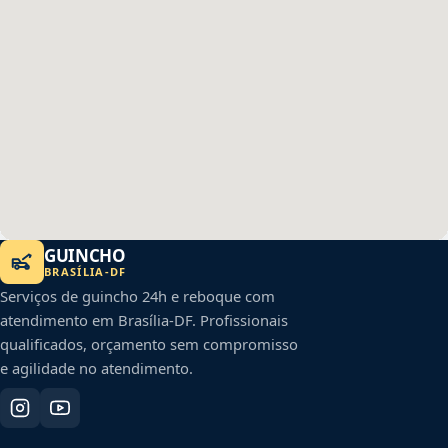
GUINCHO
BRASÍLIA
-
DF
Serviços de guincho 24h e reboque com
atendimento em
Brasília
-
DF
. Profissionais
qualificados, orçamento sem compromisso
e agilidade no atendimento.