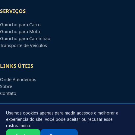
SERVIÇOS
Guincho para Carro
Guincho para Moto
Guincho para Caminhão
Transporte de Veículos
LINKS ÚTEIS
Onde Atendemos
Sobre
Contato
CONTATO
Usamos cookies apenas para medir acessos e melhorar a
experiência do site. Você pode aceitar ou recusar esse
rastreamento.
Atendimento em
Brasília
-
DF
e regiões parceiras
contato@guinchosbrasiliadf.com.br