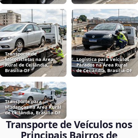
Transporte de
Motocicletas na Área
Logística para Veículos
Rural de Ceilândia,
Parados na Área Rural
Brasília‑DF
de Ceilândia, Brasília‑DF
Transporte para
Mudanças na Área Rural
de Ceilândia, Brasília‑DF
Transporte de Veículos nos
Principais Bairros de