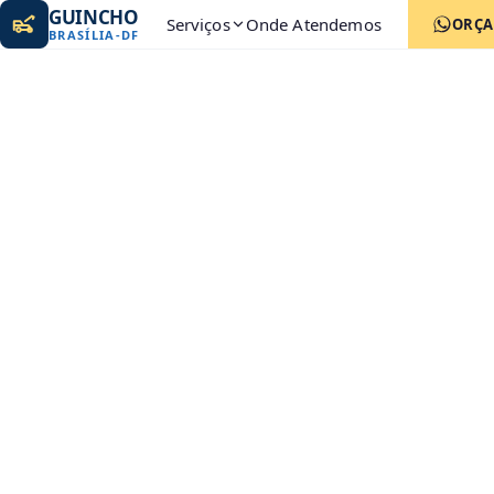
GUINCHO
Serviços
Onde Atendemos
ORÇ
BRASÍLIA
-
DF