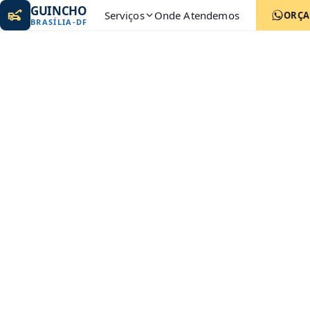
GUINCHO
Serviços
Onde Atendemos
ORÇ
BRASÍLIA
-
DF