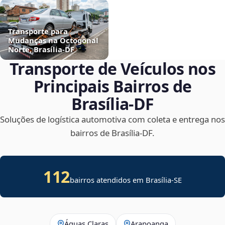
Transporte para
Mudanças na Octogonal
Norte, Brasília‑DF
Transporte de Veículos nos
Principais Bairros de
Brasília‑DF
Soluções de logística automotiva com coleta e entrega nos
bairros de Brasília‑DF.
112
bairros atendidos em
Brasília
-
SE
Águas Claras
Arapoanga