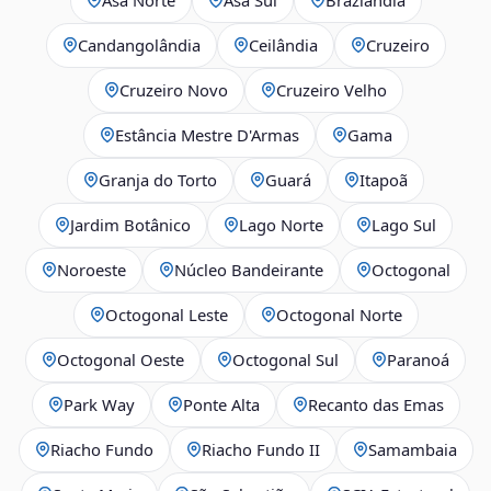
Candangolândia
Ceilândia
Cruzeiro
Cruzeiro Novo
Cruzeiro Velho
Estância Mestre D'Armas
Gama
Granja do Torto
Guará
Itapoã
Jardim Botânico
Lago Norte
Lago Sul
Noroeste
Núcleo Bandeirante
Octogonal
Octogonal Leste
Octogonal Norte
Octogonal Oeste
Octogonal Sul
Paranoá
Park Way
Ponte Alta
Recanto das Emas
Riacho Fundo
Riacho Fundo II
Samambaia