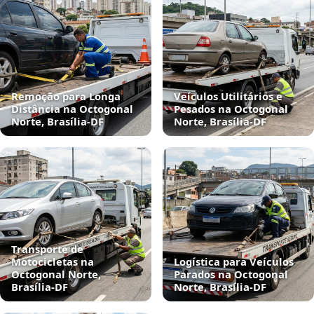
Remoção para Longa
Veículos Utilitários e
Distância na Octogonal
Pesados na Octogonal
Norte, Brasília‑DF
Norte, Brasília‑DF
Transporte de
Motocicletas na
Logística para Veículos
Octogonal Norte,
Parados na Octogonal
Brasília‑DF
Norte, Brasília‑DF