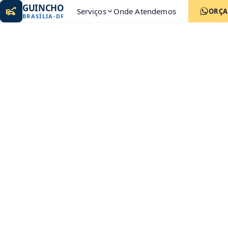
GUINCHO
Serviços
Onde Atendemos
ORÇ
BRASÍLIA
-
DF