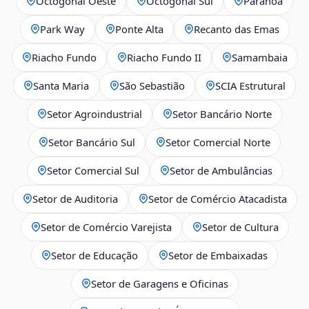
Octogonal Oeste
Octogonal Sul
Paranoá
Park Way
Ponte Alta
Recanto das Emas
Riacho Fundo
Riacho Fundo II
Samambaia
Santa Maria
São Sebastião
SCIA Estrutural
Setor Agroindustrial
Setor Bancário Norte
Setor Bancário Sul
Setor Comercial Norte
Setor Comercial Sul
Setor de Ambulâncias
Setor de Auditoria
Setor de Comércio Atacadista
Setor de Comércio Varejista
Setor de Cultura
Setor de Educação
Setor de Embaixadas
Setor de Garagens e Oficinas