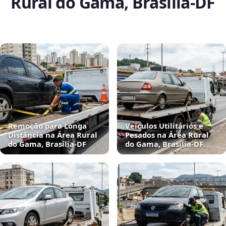
Rural do Gama, Brasília‑DF
Remoção para Longa
Veículos Utilitários e
Distância na Área Rural
Pesados na Área Rural
do Gama, Brasília‑DF
do Gama, Brasília‑DF