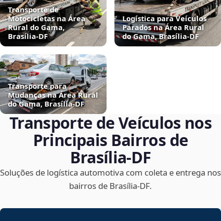
Transporte de
Motocicletas na Área
Logística para Veículos
Rural do Gama,
Parados na Área Rural
Brasília‑DF
do Gama, Brasília‑DF
Transporte para
Mudanças na Área Rural
do Gama, Brasília‑DF
Transporte de Veículos nos
Principais Bairros de
Brasília‑DF
Soluções de logística automotiva com coleta e entrega nos
bairros de Brasília‑DF.