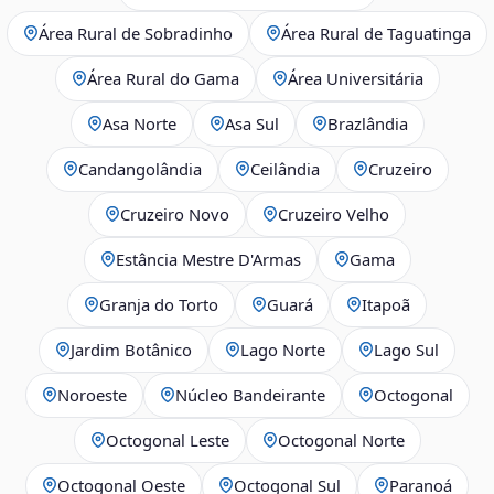
Área Rural de Sobradinho
Área Rural de Taguatinga
Área Rural do Gama
Área Universitária
Asa Norte
Asa Sul
Brazlândia
Candangolândia
Ceilândia
Cruzeiro
Cruzeiro Novo
Cruzeiro Velho
Estância Mestre D'Armas
Gama
Granja do Torto
Guará
Itapoã
Jardim Botânico
Lago Norte
Lago Sul
Noroeste
Núcleo Bandeirante
Octogonal
Octogonal Leste
Octogonal Norte
Octogonal Oeste
Octogonal Sul
Paranoá