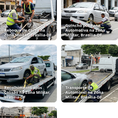
Guincho por Pane
Reboque de Carro na
Automotiva na Zona
Zona Militar, Brasília‑DF
Militar, Brasília‑DF
Recolhimento após
Transporte de
Colisão na Zona Militar,
Automóvel na Zona
Brasília‑DF
Militar, Brasília‑DF