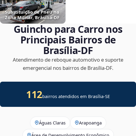
Substituição de Pneu na
Zona Militar, Brasília‑DF
Guincho para Carro nos
Principais Bairros de
Brasília‑DF
Atendimento de reboque automotivo e suporte
emergencial nos bairros de Brasília‑DF.
112
bairros atendidos em
Brasília
-
SE
Águas Claras
Arapoanga
Área de Desenvolvimento Econômico