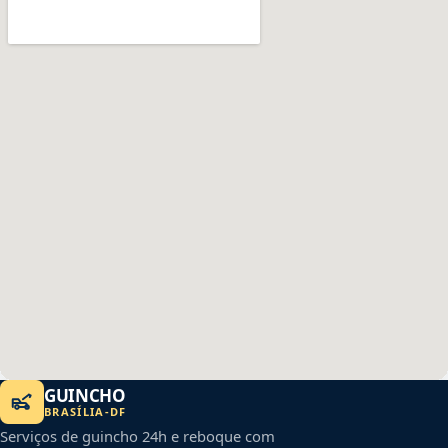
GUINCHO
BRASÍLIA
-
DF
Serviços de guincho 24h e reboque com