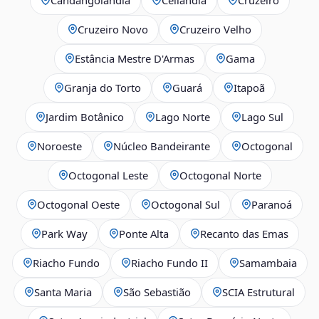
Cruzeiro Novo
Cruzeiro Velho
Estância Mestre D'Armas
Gama
Granja do Torto
Guará
Itapoã
Jardim Botânico
Lago Norte
Lago Sul
Noroeste
Núcleo Bandeirante
Octogonal
Octogonal Leste
Octogonal Norte
Octogonal Oeste
Octogonal Sul
Paranoá
Park Way
Ponte Alta
Recanto das Emas
Riacho Fundo
Riacho Fundo II
Samambaia
Santa Maria
São Sebastião
SCIA Estrutural