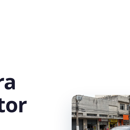
ra
tor