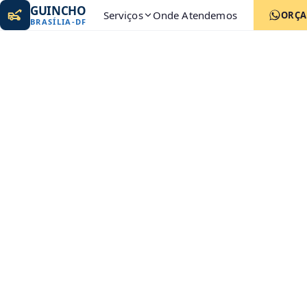
GUINCHO
Serviços
Onde Atendemos
ORÇ
BRASÍLIA
-
DF