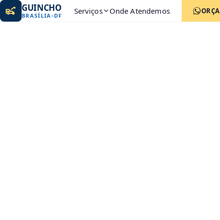
GUINCHO
Serviços
Onde Atendemos
ORÇ
BRASÍLIA
-
DF