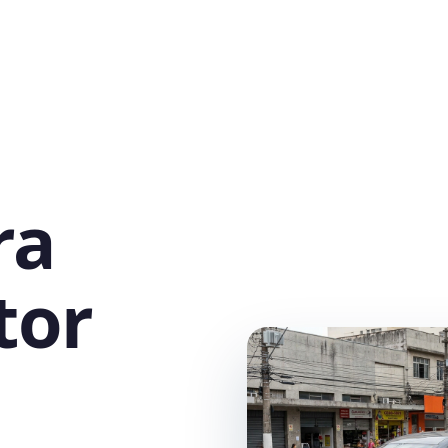
ra
tor