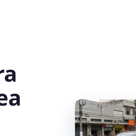
ra
ea