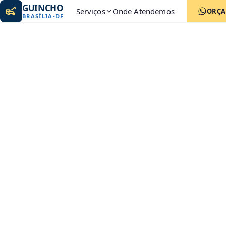
GUINCHO
Serviços
Onde Atendemos
ORÇ
BRASÍLIA
-
DF