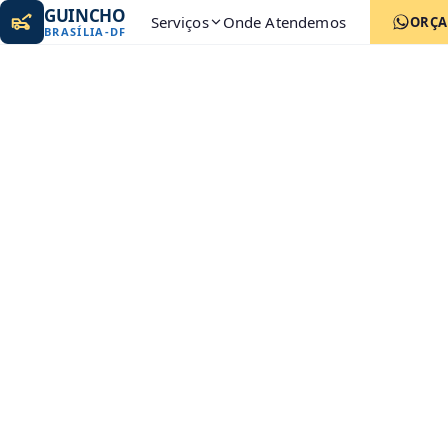
GUINCHO
Serviços
Onde Atendemos
ORÇ
BRASÍLIA
-
DF