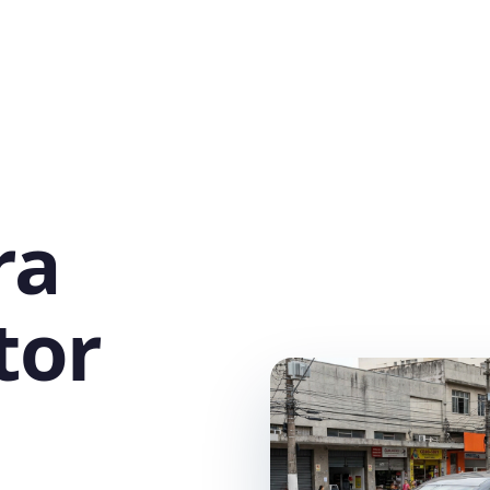
ra
tor