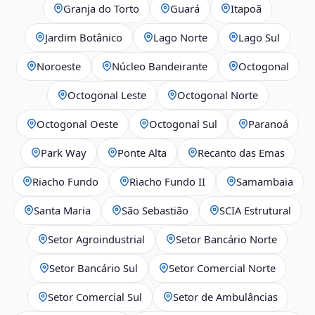
Granja do Torto
Guará
Itapoã
Jardim Botânico
Lago Norte
Lago Sul
Noroeste
Núcleo Bandeirante
Octogonal
Octogonal Leste
Octogonal Norte
Octogonal Oeste
Octogonal Sul
Paranoá
Park Way
Ponte Alta
Recanto das Emas
Riacho Fundo
Riacho Fundo II
Samambaia
Santa Maria
São Sebastião
SCIA Estrutural
Setor Agroindustrial
Setor Bancário Norte
Setor Bancário Sul
Setor Comercial Norte
Setor Comercial Sul
Setor de Ambulâncias