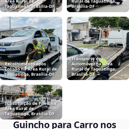
Área Rural de
Rural de Taguatinga,
Taguatinga, Brasília‑DF
Brasília‑DF
Transporte de
Recolhimento após
Automóvel na Área
Colisão na Área Rural de
Rural de Taguatinga,
Taguatinga, Brasília‑DF
Brasília‑DF
Substituição de Pneu na
Área Rural de
Taguatinga, Brasília‑DF
Guincho para Carro nos