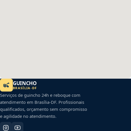
GUINCHO
BRASÍLIA
-
DF
Serviços de guincho 24h e reboque com
atendimento em
Brasília
-
DF
. Profissionais
qualificados, orçamento sem compromisso
e agilidade no atendimento.