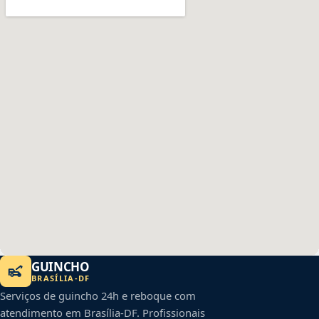
GUINCHO
BRASÍLIA
-
DF
Serviços de guincho 24h e reboque com
atendimento em
Brasília
-
DF
. Profissionais