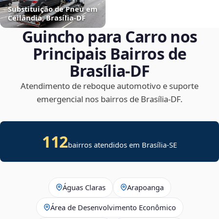
Substituição de Pneu em
Ceilândia, Brasília‑DF
Guincho para Carro nos
Principais Bairros de
Brasília‑DF
Atendimento de reboque automotivo e suporte
emergencial nos bairros de Brasília‑DF.
112
bairros atendidos em
Brasília
-
SE
Águas Claras
Arapoanga
Área de Desenvolvimento Econômico