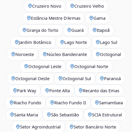
Cruzeiro Novo
Cruzeiro Velho
Estância Mestre D'Armas
Gama
Granja do Torto
Guará
Itapoã
Jardim Botânico
Lago Norte
Lago Sul
Noroeste
Núcleo Bandeirante
Octogonal
Octogonal Leste
Octogonal Norte
Octogonal Oeste
Octogonal Sul
Paranoá
Park Way
Ponte Alta
Recanto das Emas
Riacho Fundo
Riacho Fundo II
Samambaia
Santa Maria
São Sebastião
SCIA Estrutural
Setor Agroindustrial
Setor Bancário Norte