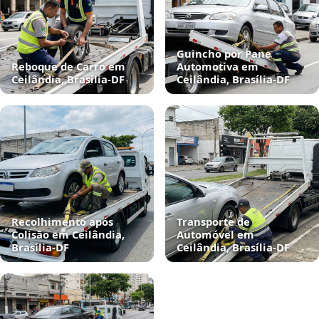
Guincho por Pane
Reboque de Carro em
Automotiva em
Ceilândia, Brasília‑DF
Ceilândia, Brasília‑DF
Recolhimento após
Transporte de
Colisão em Ceilândia,
Automóvel em
Brasília‑DF
Ceilândia, Brasília‑DF