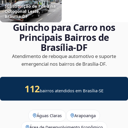
Substituição de Pneu na
Octogonal Leste,
Brasília‑DF
Guincho para Carro nos
Principais Bairros de
Brasília‑DF
Atendimento de reboque automotivo e suporte
emergencial nos bairros de Brasília‑DF.
112
bairros atendidos em
Brasília
-
SE
Águas Claras
Arapoanga
Área de Desenvolvimento Econômico