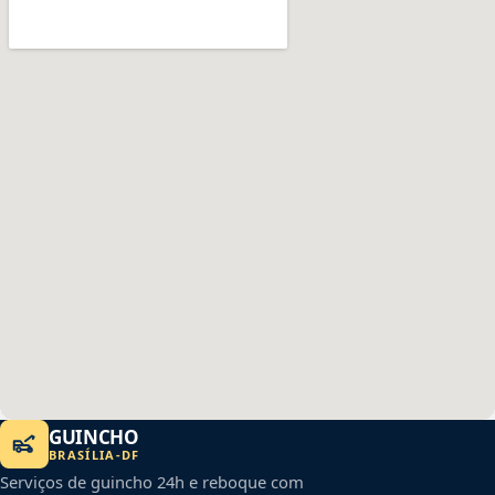
GUINCHO
BRASÍLIA
-
DF
Serviços de guincho 24h e reboque com