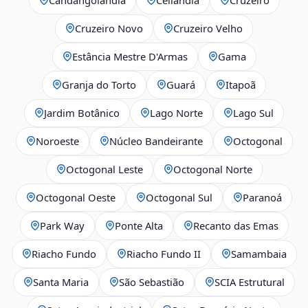
Cruzeiro Novo
Cruzeiro Velho
Estância Mestre D'Armas
Gama
Granja do Torto
Guará
Itapoã
Jardim Botânico
Lago Norte
Lago Sul
Noroeste
Núcleo Bandeirante
Octogonal
Octogonal Leste
Octogonal Norte
Octogonal Oeste
Octogonal Sul
Paranoá
Park Way
Ponte Alta
Recanto das Emas
Riacho Fundo
Riacho Fundo II
Samambaia
Santa Maria
São Sebastião
SCIA Estrutural