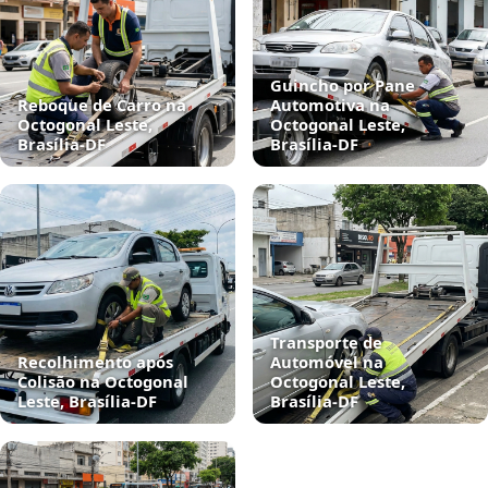
Guincho por Pane
Reboque de Carro na
Automotiva na
Octogonal Leste,
Octogonal Leste,
Brasília‑DF
Brasília‑DF
Transporte de
Recolhimento após
Automóvel na
Colisão na Octogonal
Octogonal Leste,
Leste, Brasília‑DF
Brasília‑DF