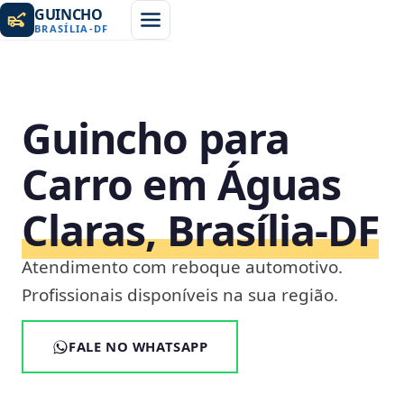
GUINCHO
BRASÍLIA
-
DF
Guincho para
Carro em Águas
Claras, Brasília‑DF
Atendimento com reboque automotivo.
Profissionais disponíveis na sua região.
FALE NO WHATSAPP