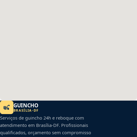
GUINCHO
BRASÍLIA
-
DF
Serviços de guincho 24h e reboque com
atendimento em
Brasília
-
DF
. Profissionais
qualificados, orçamento sem compromisso