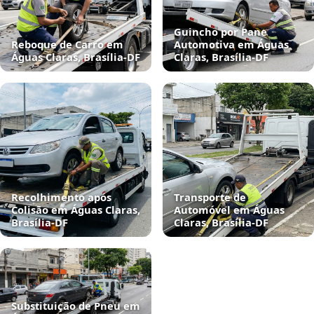
Guincho por Pane
Reboque de Carro em
Automotiva em Águas
Águas Claras, Brasília‑DF
Claras, Brasília‑DF
Recolhimento após
Transporte de
Colisão em Águas Claras,
Automóvel em Águas
Brasília‑DF
Claras, Brasília‑DF
Substituição de Pneu em