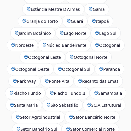
Estância Mestre D'Armas
Gama
Granja do Torto
Guará
Itapoã
Jardim Botânico
Lago Norte
Lago Sul
Noroeste
Núcleo Bandeirante
Octogonal
Octogonal Leste
Octogonal Norte
Octogonal Oeste
Octogonal Sul
Paranoá
Park Way
Ponte Alta
Recanto das Emas
Riacho Fundo
Riacho Fundo II
Samambaia
Santa Maria
São Sebastião
SCIA Estrutural
Setor Agroindustrial
Setor Bancário Norte
Setor Bancário Sul
Setor Comercial Norte