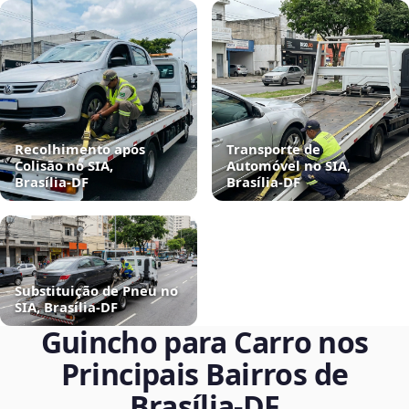
Recolhimento após
Transporte de
Colisão no SIA,
Automóvel no SIA,
Brasília‑DF
Brasília‑DF
Substituição de Pneu no
SIA, Brasília‑DF
Guincho para Carro nos
Principais Bairros de
Brasília‑DF