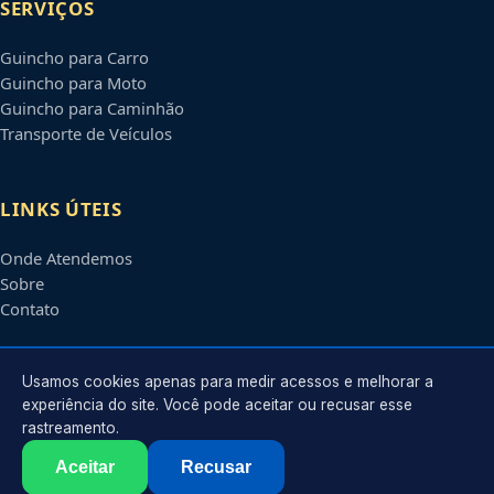
SERVIÇOS
Guincho para Carro
Guincho para Moto
Guincho para Caminhão
Transporte de Veículos
LINKS ÚTEIS
Onde Atendemos
Sobre
Contato
CONTATO
Usamos cookies apenas para medir acessos e melhorar a
experiência do site. Você pode aceitar ou recusar esse
rastreamento.
Atendimento em
Brasília
-
DF
e regiões parceiras
contato@guinchosbrasiliadf.com.br
Aceitar
Recusar
©
2026
Guincho em
Brasília
-
DF
. Todos os direitos reservados.