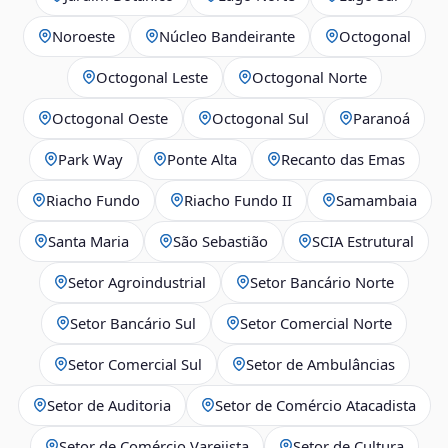
Noroeste
Núcleo Bandeirante
Octogonal
Octogonal Leste
Octogonal Norte
Octogonal Oeste
Octogonal Sul
Paranoá
Park Way
Ponte Alta
Recanto das Emas
Riacho Fundo
Riacho Fundo II
Samambaia
Santa Maria
São Sebastião
SCIA Estrutural
Setor Agroindustrial
Setor Bancário Norte
Setor Bancário Sul
Setor Comercial Norte
Setor Comercial Sul
Setor de Ambulâncias
Setor de Auditoria
Setor de Comércio Atacadista
Setor de Comércio Varejista
Setor de Cultura