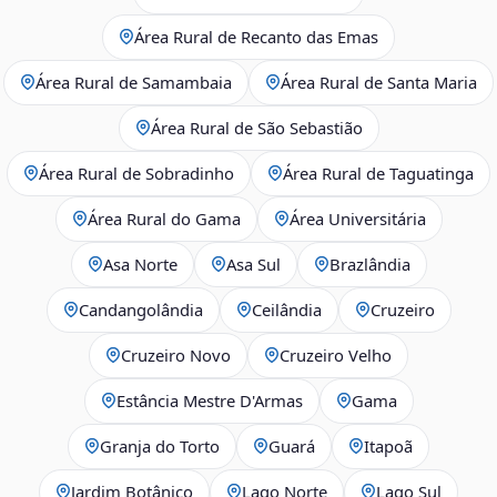
Área Rural de Recanto das Emas
Área Rural de Samambaia
Área Rural de Santa Maria
Área Rural de São Sebastião
Área Rural de Sobradinho
Área Rural de Taguatinga
Área Rural do Gama
Área Universitária
Asa Norte
Asa Sul
Brazlândia
Candangolândia
Ceilândia
Cruzeiro
Cruzeiro Novo
Cruzeiro Velho
Estância Mestre D'Armas
Gama
Granja do Torto
Guará
Itapoã
Jardim Botânico
Lago Norte
Lago Sul