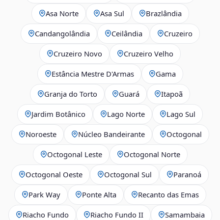
Asa Norte
Asa Sul
Brazlândia
Candangolândia
Ceilândia
Cruzeiro
Cruzeiro Novo
Cruzeiro Velho
Estância Mestre D'Armas
Gama
Granja do Torto
Guará
Itapoã
Jardim Botânico
Lago Norte
Lago Sul
Noroeste
Núcleo Bandeirante
Octogonal
Octogonal Leste
Octogonal Norte
Octogonal Oeste
Octogonal Sul
Paranoá
Park Way
Ponte Alta
Recanto das Emas
Riacho Fundo
Riacho Fundo II
Samambaia