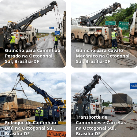
Guincho para Caminhão
Guincho para Cavalo
Pesado na Octogonal
Mecânico na Octogonal
Sul, Brasília‑DF
Sul, Brasília‑DF
Transporte de
Reboque de Caminhão
Caminhões e Carretas
Baú na Octogonal Sul,
na Octogonal Sul,
Brasília‑DF
Brasília‑DF