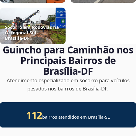
Socorro em Rodovias na
Octogonal Sul,
Brasília‑DF
Guincho para Caminhão nos
Principais Bairros de
Brasília‑DF
Atendimento especializado em socorro para veículos
pesados nos bairros de Brasília‑DF.
112
bairros atendidos em
Brasília
-
SE