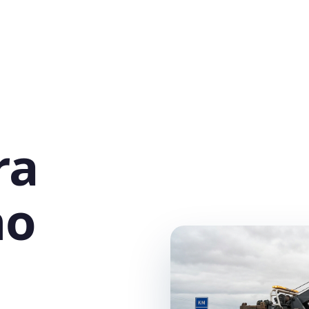
ra
no