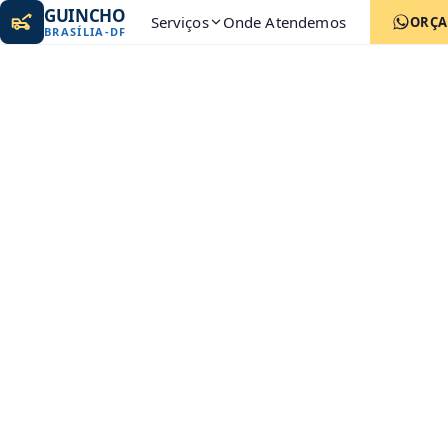
GUINCHO
Serviços
Onde Atendemos
ORÇ
BRASÍLIA
-
DF