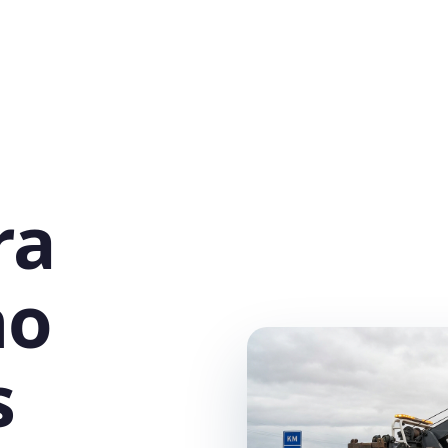
ra
no
s