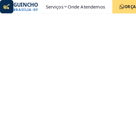
GUINCHO
Serviços
Onde Atendemos
ORÇ
BRASÍLIA
-
DF