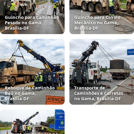
Guincho para Caminhão
Guincho para Cavalo
Pesado no Gama,
Mecânico no Gama,
Brasília‑DF
Brasília‑DF
Reboque de Caminhão
Transporte de
Baú no Gama,
Caminhões e Carretas
Brasília‑DF
no Gama, Brasília‑DF
Socorro em Rodovias no