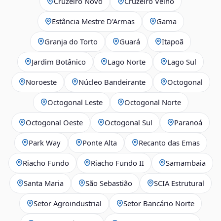
Cruzeiro Novo
Cruzeiro Velho
Estância Mestre D'Armas
Gama
Granja do Torto
Guará
Itapoã
Jardim Botânico
Lago Norte
Lago Sul
Noroeste
Núcleo Bandeirante
Octogonal
Octogonal Leste
Octogonal Norte
Octogonal Oeste
Octogonal Sul
Paranoá
Park Way
Ponte Alta
Recanto das Emas
Riacho Fundo
Riacho Fundo II
Samambaia
Santa Maria
São Sebastião
SCIA Estrutural
Setor Agroindustrial
Setor Bancário Norte