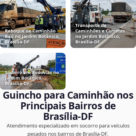
Transporte de
Reboque de Caminhão
Caminhões e Carretas
Baú no Jardim Botânico,
no Jardim Botânico,
Brasília‑DF
Brasília‑DF
Socorro em Rodovias no
Jardim Botânico,
Brasília‑DF
Guincho para Caminhão nos
Principais Bairros de
Brasília‑DF
Atendimento especializado em socorro para veículos
pesados nos bairros de Brasília‑DF.