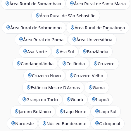
Área Rural de Samambaia
Área Rural de Santa Maria
Área Rural de São Sebastião
Área Rural de Sobradinho
Área Rural de Taguatinga
Área Rural do Gama
Área Universitária
Asa Norte
Asa Sul
Brazlândia
Candangolândia
Ceilândia
Cruzeiro
Cruzeiro Novo
Cruzeiro Velho
Estância Mestre D'Armas
Gama
Granja do Torto
Guará
Itapoã
Jardim Botânico
Lago Norte
Lago Sul
Noroeste
Núcleo Bandeirante
Octogonal