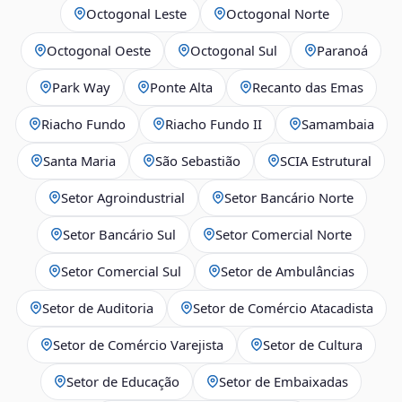
Octogonal Leste
Octogonal Norte
Octogonal Oeste
Octogonal Sul
Paranoá
Park Way
Ponte Alta
Recanto das Emas
Riacho Fundo
Riacho Fundo II
Samambaia
Santa Maria
São Sebastião
SCIA Estrutural
Setor Agroindustrial
Setor Bancário Norte
Setor Bancário Sul
Setor Comercial Norte
Setor Comercial Sul
Setor de Ambulâncias
Setor de Auditoria
Setor de Comércio Atacadista
Setor de Comércio Varejista
Setor de Cultura
Setor de Educação
Setor de Embaixadas