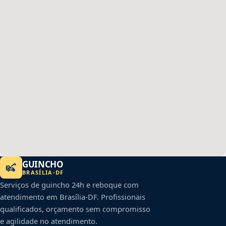
GUINCHO
BRASÍLIA
-
DF
Serviços de guincho 24h e reboque com
atendimento em
Brasília
-
DF
. Profissionais
qualificados, orçamento sem compromisso
e agilidade no atendimento.