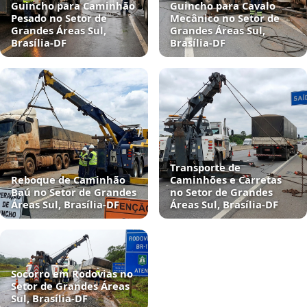
Guincho para Caminhão
Guincho para Cavalo
Pesado no Setor de
Mecânico no Setor de
Grandes Áreas Sul,
Grandes Áreas Sul,
Brasília‑DF
Brasília‑DF
Transporte de
Reboque de Caminhão
Caminhões e Carretas
Baú no Setor de Grandes
no Setor de Grandes
Áreas Sul, Brasília‑DF
Áreas Sul, Brasília‑DF
Socorro em Rodovias no
Setor de Grandes Áreas
Sul, Brasília‑DF