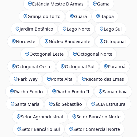
Estância Mestre D'Armas
Gama
Granja do Torto
Guará
Itapoã
Jardim Botânico
Lago Norte
Lago Sul
Noroeste
Núcleo Bandeirante
Octogonal
Octogonal Leste
Octogonal Norte
Octogonal Oeste
Octogonal Sul
Paranoá
Park Way
Ponte Alta
Recanto das Emas
Riacho Fundo
Riacho Fundo II
Samambaia
Santa Maria
São Sebastião
SCIA Estrutural
Setor Agroindustrial
Setor Bancário Norte
Setor Bancário Sul
Setor Comercial Norte