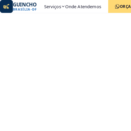
GUINCHO
Serviços
Onde Atendemos
ORÇ
BRASÍLIA
-
DF