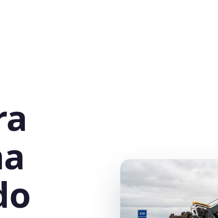
ra
na
do