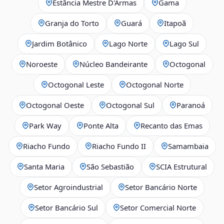
Estância Mestre D'Armas
Gama
Granja do Torto
Guará
Itapoã
Jardim Botânico
Lago Norte
Lago Sul
Noroeste
Núcleo Bandeirante
Octogonal
Octogonal Leste
Octogonal Norte
Octogonal Oeste
Octogonal Sul
Paranoá
Park Way
Ponte Alta
Recanto das Emas
Riacho Fundo
Riacho Fundo II
Samambaia
Santa Maria
São Sebastião
SCIA Estrutural
Setor Agroindustrial
Setor Bancário Norte
Setor Bancário Sul
Setor Comercial Norte