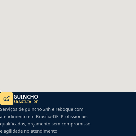
GUINCHO
BRASÍLIA
-
DF
Serviços de guincho 24h e reboque com
atendimento em
Brasília
-
DF
. Profissionais
qualificados, orçamento sem compromisso
e agilidade no atendimento.