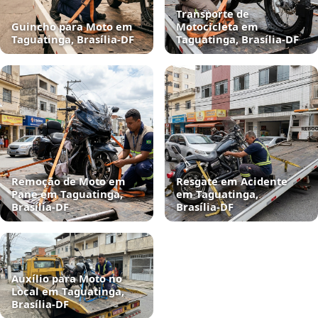
Transporte de
Guincho para Moto em
Motocicleta em
Taguatinga, Brasília‑DF
Taguatinga, Brasília‑DF
Remoção de Moto em
Resgate em Acidente
Pane em Taguatinga,
em Taguatinga,
Brasília‑DF
Brasília‑DF
Auxílio para Moto no
Local em Taguatinga,
Brasília‑DF