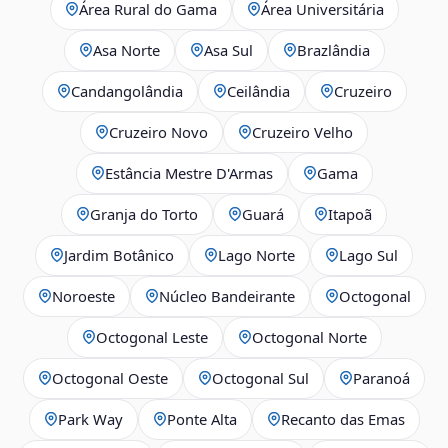
Área Rural do Gama
Área Universitária
Asa Norte
Asa Sul
Brazlândia
Candangolândia
Ceilândia
Cruzeiro
Cruzeiro Novo
Cruzeiro Velho
Estância Mestre D'Armas
Gama
Granja do Torto
Guará
Itapoã
Jardim Botânico
Lago Norte
Lago Sul
Noroeste
Núcleo Bandeirante
Octogonal
Octogonal Leste
Octogonal Norte
Octogonal Oeste
Octogonal Sul
Paranoá
Park Way
Ponte Alta
Recanto das Emas