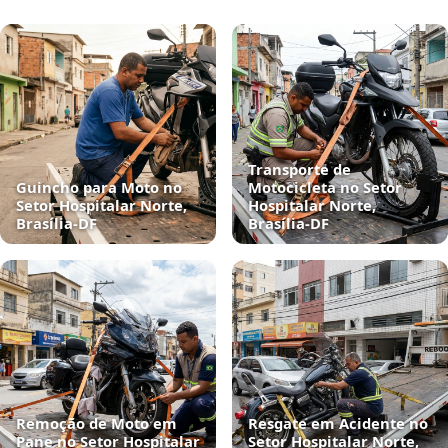
Transporte de
Guincho para Moto no
Motocicleta no Setor
Setor Hospitalar Norte,
Hospitalar Norte,
Brasília‑DF
Brasília‑DF
Remoção de Moto em
Resgate em Acidente no
Pane no Setor Hospitalar
Setor Hospitalar Norte,