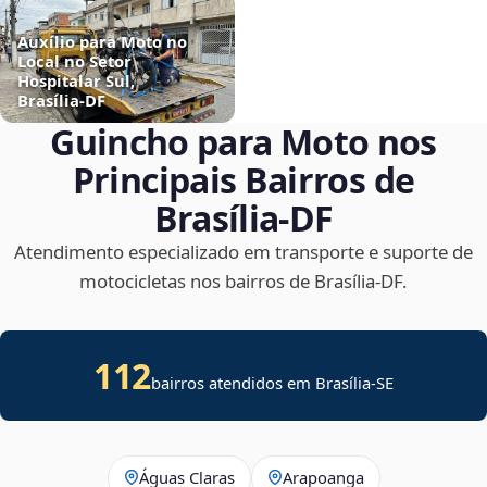
Auxílio para Moto no
Local no Setor
Hospitalar Sul,
Brasília‑DF
Guincho para Moto nos
Principais Bairros de
Brasília‑DF
Atendimento especializado em transporte e suporte de
motocicletas nos bairros de Brasília‑DF.
112
bairros atendidos em
Brasília
-
SE
Águas Claras
Arapoanga