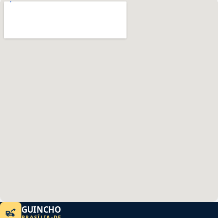
GUINCHO
BRASÍLIA
-
DF