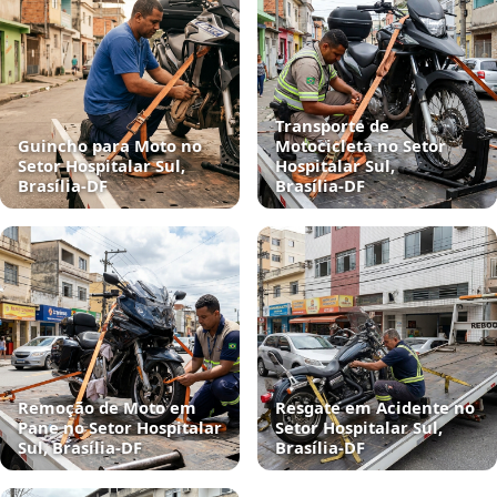
Transporte de
Guincho para Moto no
Motocicleta no Setor
Setor Hospitalar Sul,
Hospitalar Sul,
Brasília‑DF
Brasília‑DF
Remoção de Moto em
Resgate em Acidente no
Pane no Setor Hospitalar
Setor Hospitalar Sul,
Sul, Brasília‑DF
Brasília‑DF