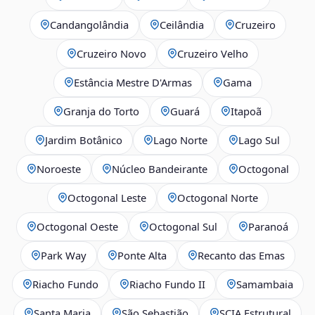
Candangolândia
Ceilândia
Cruzeiro
Cruzeiro Novo
Cruzeiro Velho
Estância Mestre D'Armas
Gama
Granja do Torto
Guará
Itapoã
Jardim Botânico
Lago Norte
Lago Sul
Noroeste
Núcleo Bandeirante
Octogonal
Octogonal Leste
Octogonal Norte
Octogonal Oeste
Octogonal Sul
Paranoá
Park Way
Ponte Alta
Recanto das Emas
Riacho Fundo
Riacho Fundo II
Samambaia
Santa Maria
São Sebastião
SCIA Estrutural