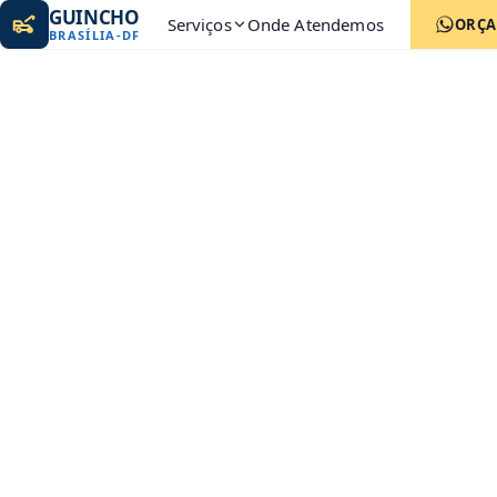
GUINCHO
Serviços
Onde Atendemos
ORÇ
BRASÍLIA
-
DF