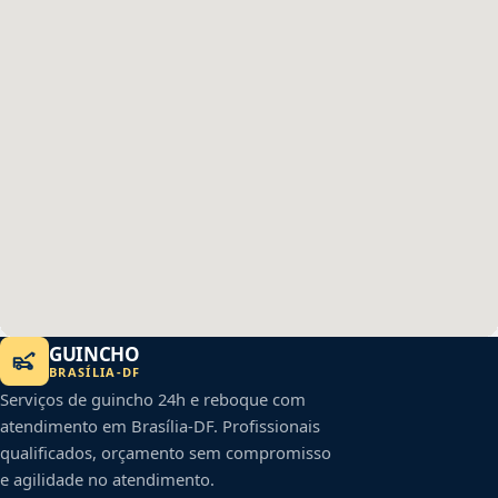
GUINCHO
BRASÍLIA
-
DF
Serviços de guincho 24h e reboque com
atendimento em
Brasília
-
DF
. Profissionais
qualificados, orçamento sem compromisso
e agilidade no atendimento.