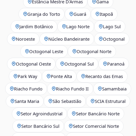
Estância Mestre D'Armas
Gama
Granja do Torto
Guará
Itapoã
Jardim Botânico
Lago Norte
Lago Sul
Noroeste
Núcleo Bandeirante
Octogonal
Octogonal Leste
Octogonal Norte
Octogonal Oeste
Octogonal Sul
Paranoá
Park Way
Ponte Alta
Recanto das Emas
Riacho Fundo
Riacho Fundo II
Samambaia
Santa Maria
São Sebastião
SCIA Estrutural
Setor Agroindustrial
Setor Bancário Norte
Setor Bancário Sul
Setor Comercial Norte