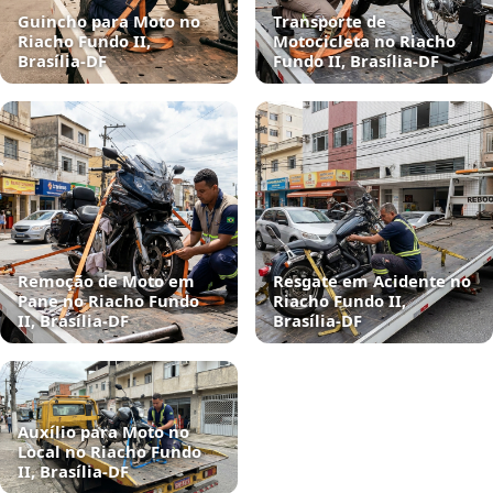
Guincho para Moto no
Transporte de
Riacho Fundo II,
Motocicleta no Riacho
Brasília‑DF
Fundo II, Brasília‑DF
Remoção de Moto em
Resgate em Acidente no
Pane no Riacho Fundo
Riacho Fundo II,
II, Brasília‑DF
Brasília‑DF
Auxílio para Moto no
Local no Riacho Fundo
II, Brasília‑DF