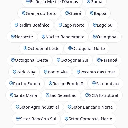
Estância Mestre D'Armas
Gama
Granja do Torto
Guará
Itapoã
Jardim Botânico
Lago Norte
Lago Sul
Noroeste
Núcleo Bandeirante
Octogonal
Octogonal Leste
Octogonal Norte
Octogonal Oeste
Octogonal Sul
Paranoá
Park Way
Ponte Alta
Recanto das Emas
Riacho Fundo
Riacho Fundo II
Samambaia
Santa Maria
São Sebastião
SCIA Estrutural
Setor Agroindustrial
Setor Bancário Norte
Setor Bancário Sul
Setor Comercial Norte