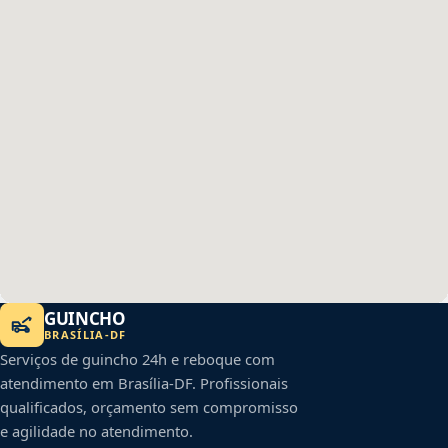
GUINCHO
BRASÍLIA
-
DF
Serviços de guincho 24h e reboque com
atendimento em
Brasília
-
DF
. Profissionais
qualificados, orçamento sem compromisso
e agilidade no atendimento.