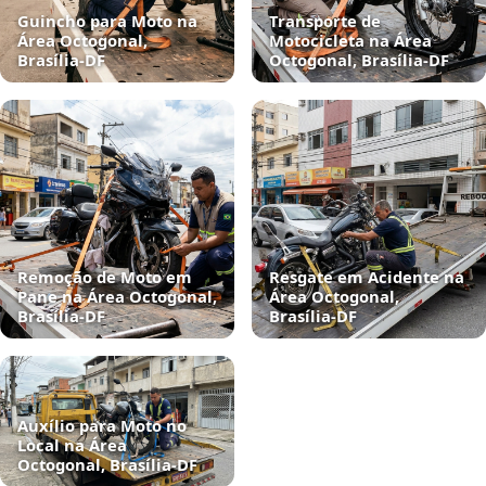
Guincho para Moto na
Transporte de
Área Octogonal,
Motocicleta na Área
Brasília‑DF
Octogonal, Brasília‑DF
Remoção de Moto em
Resgate em Acidente na
Pane na Área Octogonal,
Área Octogonal,
Brasília‑DF
Brasília‑DF
Auxílio para Moto no
Local na Área
Octogonal, Brasília‑DF