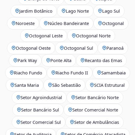
Jardim Botânico
Lago Norte
Lago Sul
Noroeste
Núcleo Bandeirante
Octogonal
Octogonal Leste
Octogonal Norte
Octogonal Oeste
Octogonal Sul
Paranoá
Park Way
Ponte Alta
Recanto das Emas
Riacho Fundo
Riacho Fundo II
Samambaia
Santa Maria
São Sebastião
SCIA Estrutural
Setor Agroindustrial
Setor Bancário Norte
Setor Bancário Sul
Setor Comercial Norte
Setor Comercial Sul
Setor de Ambulâncias
Setor de Auditoria
Setor de Comércio Atacadista