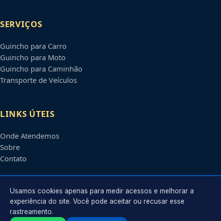
SERVIÇOS
Guincho para Carro
Guincho para Moto
Guincho para Caminhão
Transporte de Veículos
LINKS ÚTEIS
Onde Atendemos
Sobre
Contato
CONTATO
Usamos cookies apenas para medir acessos e melhorar a
experiência do site. Você pode aceitar ou recusar esse
rastreamento.
Atendimento em
Brasília
-
DF
e regiões parceiras