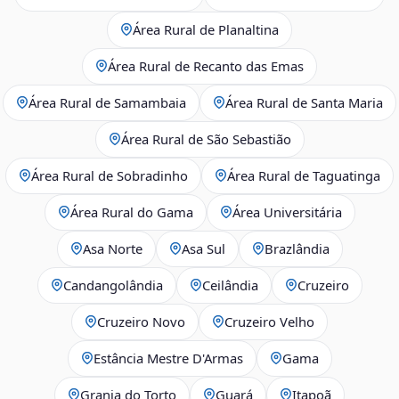
Área Rural de Planaltina
Área Rural de Recanto das Emas
Área Rural de Samambaia
Área Rural de Santa Maria
Área Rural de São Sebastião
Área Rural de Sobradinho
Área Rural de Taguatinga
Área Rural do Gama
Área Universitária
Asa Norte
Asa Sul
Brazlândia
Candangolândia
Ceilândia
Cruzeiro
Cruzeiro Novo
Cruzeiro Velho
Estância Mestre D'Armas
Gama
Granja do Torto
Guará
Itapoã