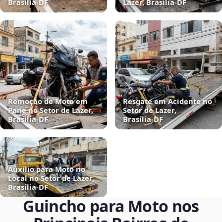
Brasília‑DF
Lazer, Brasília‑DF
Remoção de Moto em
Resgate em Acidente no
Pane no Setor de Lazer,
Setor de Lazer,
Brasília‑DF
Brasília‑DF
Auxílio para Moto no
Local no Setor de Lazer,
Brasília‑DF
Guincho para Moto nos