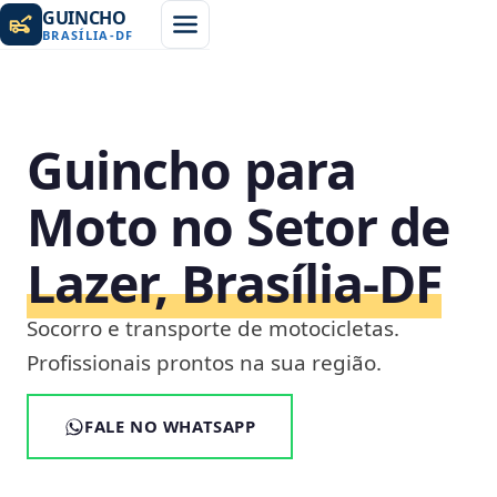
GUINCHO
BRASÍLIA
-
DF
Guincho para
Moto no Setor de
Lazer, Brasília‑DF
Socorro e transporte de motocicletas.
Profissionais prontos na sua região.
FALE NO WHATSAPP