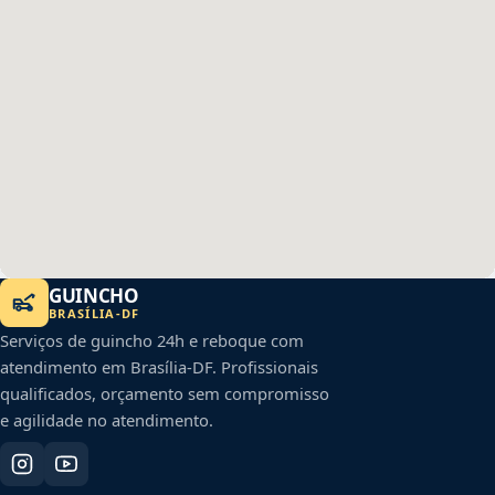
GUINCHO
BRASÍLIA
-
DF
Serviços de guincho 24h e reboque com
atendimento em
Brasília
-
DF
. Profissionais
qualificados, orçamento sem compromisso
e agilidade no atendimento.